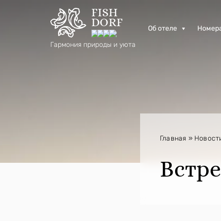
FISH
DORF
Об отеле
Номер
Гармония природы и уюта
Главная
»
Новост
Встре