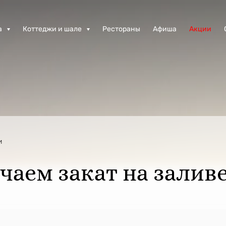
а
Коттеджи и шале
Рестораны
Афиша
Акции
и
чаем закат на заливе