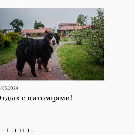
3.03.2024
04.07.202
Отдых с питомцами!
Полн
аквап