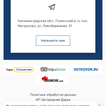
Калининградская обл., Полесский р-н, пос.
Матросово, ул. Левобережная, 21
Напишите нам
Политика обработки данных
ИП Загородняя Дарья
×
ИНН: 390000501806
Мы используем cookie, чтобы получить статистику, которая